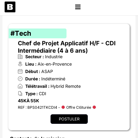
Aller
au
contenu
Chef de Projet Applicatif H/F - CDI
Intermédiaire (4 à 6 ans)
Secteur :
Industrie
Lieu :
Aix-en-Provence
Début :
ASAP
Durée :
Indéterminé
Télétravail :
Hybrid Remote
Type :
CDI
45K
À 55K
REF : BPS0421TKCDI4 -
Offre Clôturée
POSTULER