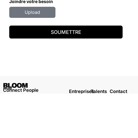
Joindre votre besoin
Upload
SOUMETTRE
Connect People
Entreprises
Talents
Contact
#Marketing #Digital #Tech #Conseil #Data
Nos
Tous nos
Hello
services
jobs
Bloom
#RH
Poster un
Job sur
Linkedin
job
mesure
Mention légale
Politique de confidentialité
Copyright © 2026 Bloompartner. Tous droits