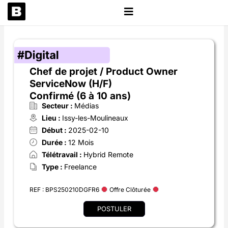
Aller
au
contenu
Chef de projet / Product Owner
ServiceNow (H/F)
Confirmé (6 à 10 ans)
Secteur :
Médias
Lieu :
Issy-les-Moulineaux
Début :
2025-02-10
Durée :
12 Mois
Télétravail :
Hybrid Remote
Type :
Freelance
REF : BPS250210DGFR6
Offre Clôturée
POSTULER