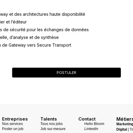
y et des architectures haute disponibilité
r et l’éditeur
ns de sécurité pour les échanges de données
elle, d’analyse et de synthèse
on de Gateway vers Secure Transport
POSTULER
Entreprises
Talents
Contact
Métier
Nos services
Tous nos jobs
Hello Bloom
Marketin
Poster un job
Job sur-mesure
Linkedin
Digital
| T