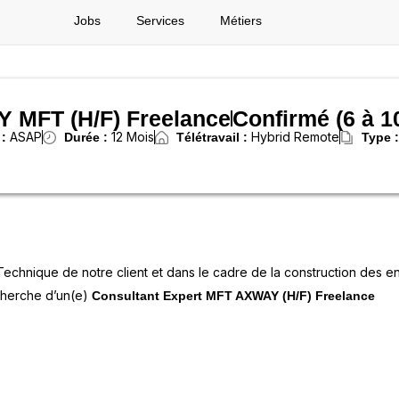
Jobs
Services
Métiers
Y MFT (H/F) Freelance
Confirmé (6 à 1
ASAP
12 Mois
Hybrid Remote
 :
Durée :
Télétravail :
Type 
 Technique de notre client et dans le cadre de la construction des 
echerche d’un(e)
Consultant Expert MFT AXWAY (H/F) Freelance