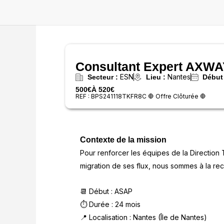
Aller
au
contenu
Consultant Expert AXWA
ESN
Nantes
Secteur :
Lieu :
Début
500€
À 520€
REF : BPS241118TKFR8C 🛑 Offre Clôturée 🛑
Contexte de la mission
Pour renforcer les équipes de la Direction
migration de ses flux, nous sommes à la r
📆 Début : ASAP
⏱️ Durée : 24 mois
📍 Localisation : Nantes (Île de Nantes)