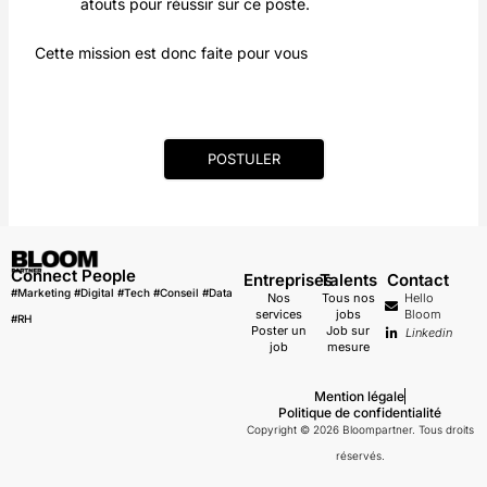
atouts pour réussir sur ce poste.
Cette mission est donc faite pour vous
POSTULER
Connect People
Entreprises
Talents
Contact
#Marketing #Digital #Tech #Conseil #Data
Nos
Tous nos
Hello
services
jobs
Bloom
#RH
Poster un
Job sur
Linkedin
job
mesure
Mention légale
Politique de confidentialité
Copyright © 2026 Bloompartner. Tous droits
réservés.