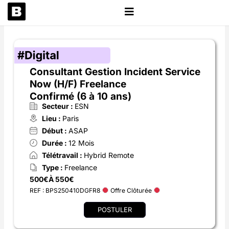
Aller
au
contenu
Consultant Gestion Incident Service
Now (H/F) Freelance
Confirmé (6 à 10 ans)
Secteur :
ESN
Lieu :
Paris
Début :
ASAP
Durée :
12 Mois
Télétravail :
Hybrid Remote
Type :
Freelance
500€
À 550€
REF : BPS250410DGFR8
Offre Clôturée
POSTULER