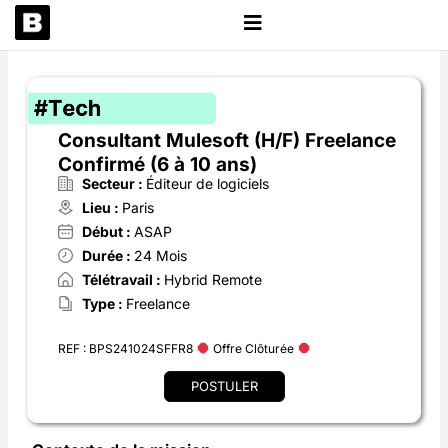
Aller
au
contenu
Consultant Mulesoft (H/F) Freelance
Confirmé (6 à 10 ans)
Secteur :
Éditeur de logiciels
Lieu :
Paris
Début :
ASAP
Durée :
24 Mois
Télétravail :
Hybrid Remote
Type :
Freelance
REF : BPS241024SFFR8
Offre Clôturée
POSTULER