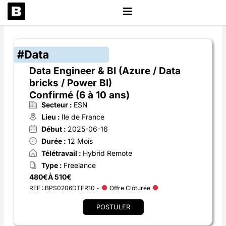
Aller
au
contenu
Data Engineer & BI (Azure / Data
bricks / Power BI)
Confirmé (6 à 10 ans)
Secteur :
ESN
Lieu :
Ile de France
Début :
2025-06-16
Durée :
12 Mois
Télétravail :
Hybrid Remote
Type :
Freelance
480€
À 510€
REF : BPS0206DTFR10 -
Offre Clôturée
POSTULER