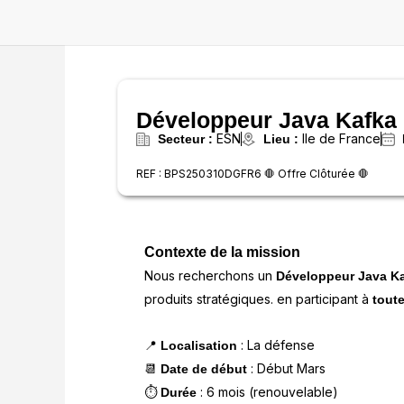
Aller
au
contenu
Développeur Java Kafka (
ESN
Ile de France
Secteur :
Lieu :
REF : BPS250310DGFR6 🛑 Offre Clôturée 🛑
Contexte de la mission
Nous recherchons un
Développeur Java K
produits stratégiques. en participant à
tout
📍
: La défense
Localisation
📆
: Début Mars
Date de début
⏱️
: 6 mois (renouvelable)
Durée