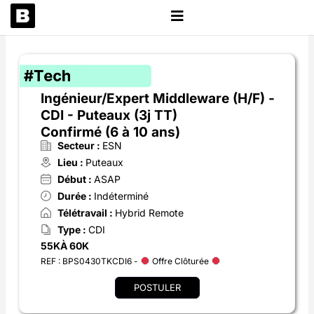
Aller
au
contenu
Ingénieur/Expert Middleware (H/F) -
CDI - Puteaux (3j TT)
Confirmé (6 à 10 ans)
Secteur :
ESN
Lieu :
Puteaux
Début :
ASAP
Durée :
Indéterminé
Télétravail :
Hybrid Remote
Type :
CDI
55K
À 60K
REF : BPS0430TKCDI6 -
Offre Clôturée
POSTULER