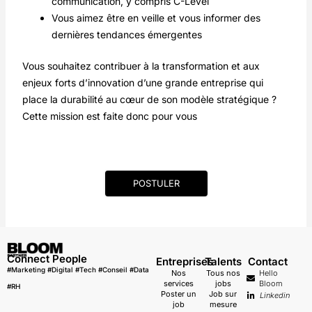
communication, y compris C-Level
Vous aimez être en veille et vous informer des
dernières tendances émergentes
Vous souhaitez contribuer à la transformation et aux
enjeux forts d’innovation d’une grande entreprise qui
place la durabilité au cœur de son modèle stratégique ?
Cette mission est faite donc pour vous
POSTULER
Connect People
Entreprises
Talents
Contact
#Marketing #Digital #Tech #Conseil #Data
Nos
Tous nos
Hello
services
jobs
Bloom
#RH
Poster un
Job sur
Linkedin
job
mesure