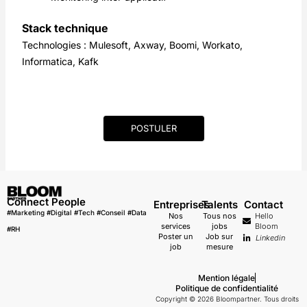
Stack technique
Technologies : Mulesoft, Axway, Boomi, Workato,
Informatica, Kafk
POSTULER
Connect People
Entreprises
Talents
Contact
#Marketing #Digital #Tech #Conseil #Data
Nos
Tous nos
Hello
services
jobs
Bloom
#RH
Poster un
Job sur
Linkedin
job
mesure
Mention légale
Politique de confidentialité
Copyright © 2026 Bloompartner. Tous droits