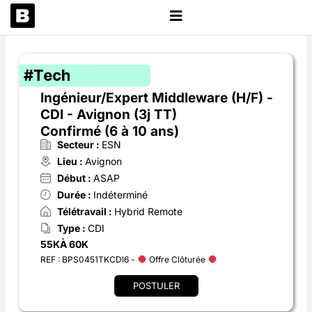
Aller
au
contenu
Ingénieur/Expert Middleware (H/F) -
CDI - Avignon (3j TT)
Confirmé (6 à 10 ans)
Secteur :
ESN
Lieu :
Avignon
Début :
ASAP
Durée :
Indéterminé
Télétravail :
Hybrid Remote
Type :
CDI
55K
À 60K
REF : BPS0451TKCDI6 -
Offre Clôturée
POSTULER