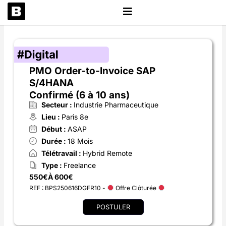
Aller
au
contenu
PMO Order-to-Invoice SAP
S/4HANA
Confirmé (6 à 10 ans)
Secteur :
Industrie Pharmaceutique
Lieu :
Paris 8e
Début :
ASAP
Durée :
18 Mois
Télétravail :
Hybrid Remote
Type :
Freelance
550€
À 600€
REF : BPS250616DGFR10 -
Offre Clôturée
POSTULER