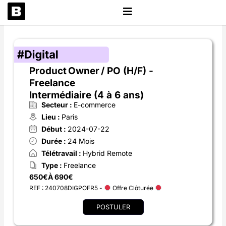
Aller
au
contenu
Product Owner / PO (H/F) -
Freelance
Intermédiaire (4 à 6 ans)
Secteur :
E-commerce
Lieu :
Paris
Début :
2024-07-22
Durée :
24 Mois
Télétravail :
Hybrid Remote
Type :
Freelance
650€
À 690€
REF : 240708DIGPOFR5 -
Offre Clôturée
POSTULER