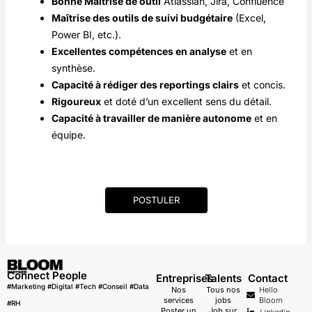
Bonne Maîtrise de outil
Atlassian, Jira, Confluence
Maîtrise des outils de suivi budgétaire
(Excel,
Power BI, etc.).
Excellentes compétences en analyse
et en
synthèse.
Capacité à rédiger des reportings clairs
et concis.
Rigoureux
et doté d’un excellent sens du détail.
Capacité à travailler de manière autonome
et en
équipe.
POSTULER
Connect People
Entreprises
Talents
Contact
#Marketing #Digital #Tech #Conseil #Data
Nos
Tous nos
Hello
services
jobs
Bloom
#RH
Poster un
Job sur