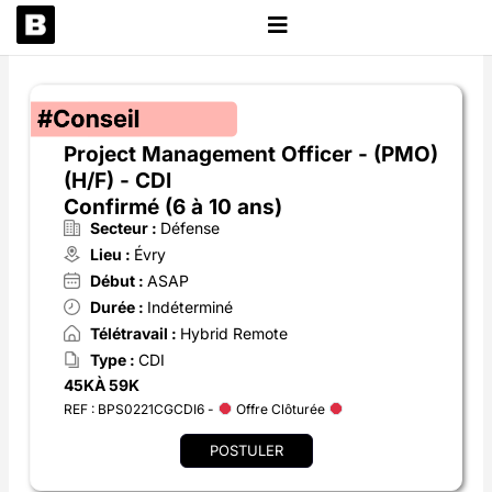
Aller
au
contenu
Project Management Officer - (PMO)
(H/F) - CDI
Confirmé (6 à 10 ans)
Secteur :
Défense
Lieu :
Évry
Début :
ASAP
Durée :
Indéterminé
Télétravail :
Hybrid Remote
Type :
CDI
45K
À 59K
REF : BPS0221CGCDI6 -
Offre Clôturée
POSTULER