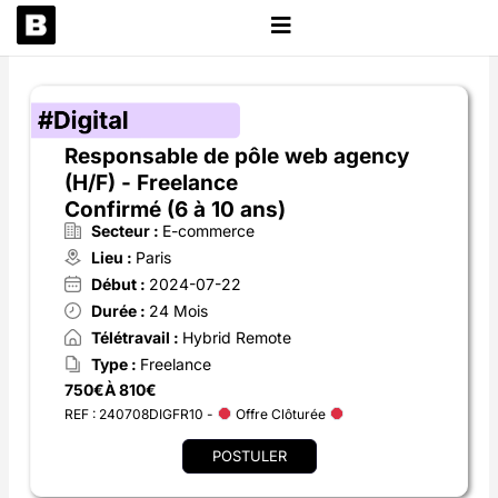
Aller
au
contenu
Responsable de pôle web agency
(H/F) - Freelance
Confirmé (6 à 10 ans)
Secteur :
E-commerce
Lieu :
Paris
Début :
2024-07-22
Durée :
24 Mois
Télétravail :
Hybrid Remote
Type :
Freelance
750€
À 810€
REF : 240708DIGFR10 -
Offre Clôturée
POSTULER