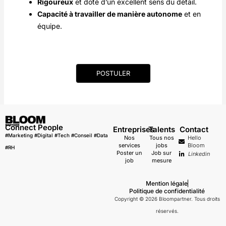
Rigoureux
et doté d’un excellent sens du détail.
Capacité à travailler de manière autonome
et en
équipe.
POSTULER
Connect People
Entreprises
Talents
Contact
#Marketing #Digital #Tech #Conseil #Data
Nos
Tous nos
Hello
services
jobs
Bloom
#RH
Poster un
Job sur
Linkedin
job
mesure
Mention légale
Politique de confidentialité
Copyright © 2026 Bloompartner. Tous droits
réservés.