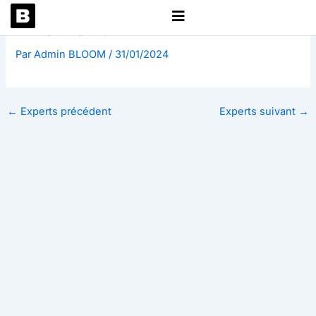
Aller
Khouloud
au
contenu
Par
Admin BLOOM
/
31/01/2024
←
Experts précédent
Experts suivant
→