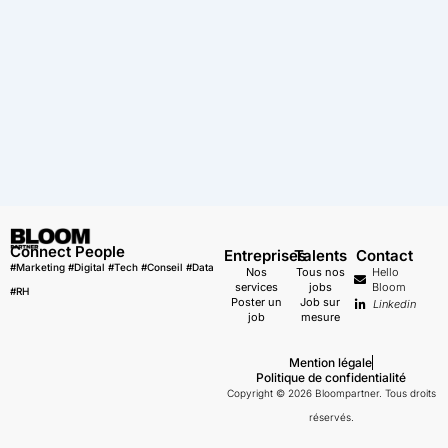
Connect People
Entreprises
Talents
Contact
#Marketing #Digital #Tech #Conseil #Data
Nos
Tous nos
Hello
services
jobs
Bloom
#RH
Poster un
Job sur
Linkedin
job
mesure
Mention légale
Politique de confidentialité
Copyright © 2026 Bloompartner. Tous droits
réservés.