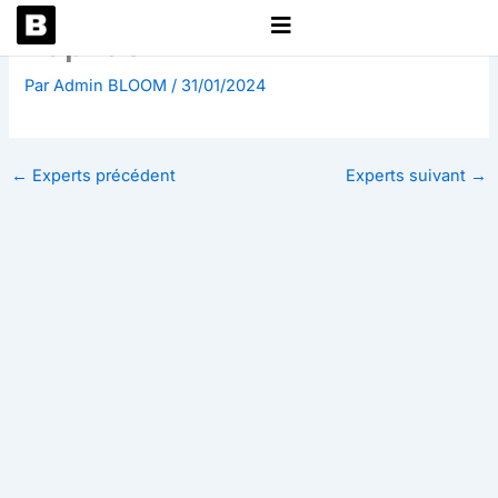
Aller
Raphael
au
contenu
Par
Admin BLOOM
/
31/01/2024
←
Experts précédent
Experts suivant
→