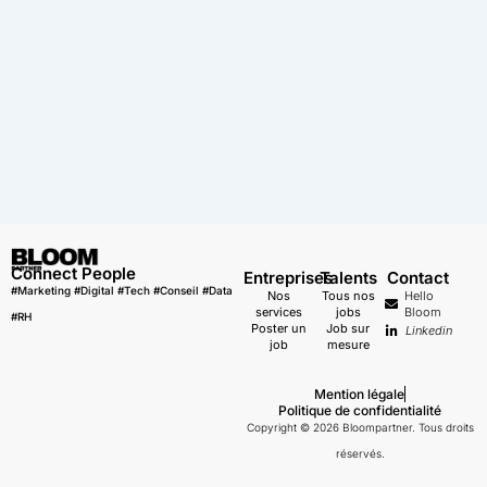
Connect People
Entreprises
Talents
Contact
#Marketing #Digital #Tech #Conseil #Data
Nos
Tous nos
Hello
services
jobs
Bloom
#RH
Poster un
Job sur
Linkedin
job
mesure
Mention légale
Politique de confidentialité
Copyright © 2026 Bloompartner. Tous droits
réservés.